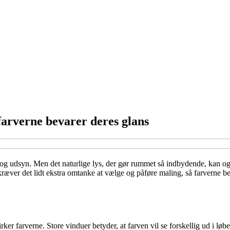
farverne bevarer deres glans
og udsyn. Men det naturlige lys, der gør rummet så indbydende, kan ogs
kræver det lidt ekstra omtanke at vælge og påføre maling, så farverne be
irker farverne. Store vinduer betyder, at farven vil se forskellig ud i l