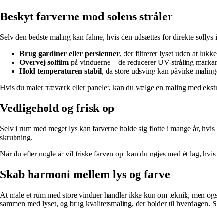
Beskyt farverne mod solens stråler
Selv den bedste maling kan falme, hvis den udsættes for direkte sollys 
Brug gardiner eller persienner
, der filtrerer lyset uden at lukke
Overvej solfilm
på vinduerne – de reducerer UV-stråling markan
Hold temperaturen stabil
, da store udsving kan påvirke malin
Hvis du maler træværk eller paneler, kan du vælge en maling med ekstr
Vedligehold og frisk op
Selv i rum med meget lys kan farverne holde sig flotte i mange år, hvi
skrubning.
Når du efter nogle år vil friske farven op, kan du nøjes med ét lag, hv
Skab harmoni mellem lys og farve
At male et rum med store vinduer handler ikke kun om teknik, men også o
sammen med lyset, og brug kvalitetsmaling, der holder til hverdagen. Så 