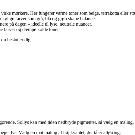
 at virke mørkere. Her fungerer varme toner som beige, terrakotta eller st
n kølige farver som grå, blå og grøn skabe balance.
ere på dagen – ideelle til lyse, neutrale nuancer.
me farver og dæmpe kolde toner.
 du beslutter dig.
fgørende. Sollys kan med tiden nedbryde pigmenter, så vælg en maling,
meget lys. Vælg en mat maling af høj kvalitet, der tåler aftørring.