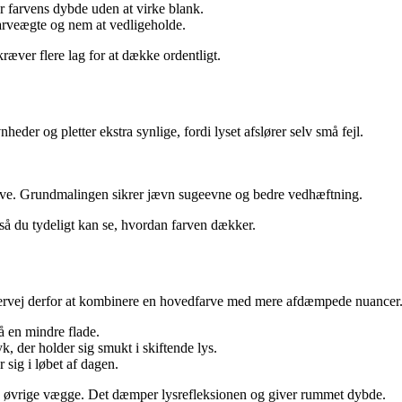
er farvens dybde uden at virke blank.
farveægte og nem at vedligeholde.
æver flere lag for at dække ordentligt.
heder og pletter ekstra synlige, fordi lyset afslører selv små fejl.
farve. Grundmalingen sikrer jævn sugeevne og bedre vedhæftning.
 så du tydeligt kan se, hvordan farven dækker.
vervej derfor at kombinere en hovedfarve med mere afdæmpede nuancer
 en mindre flade.
yk, der holder sig smukt i skiftende lys.
 sig i løbet af dagen.
de øvrige vægge. Det dæmper lysrefleksionen og giver rummet dybde.