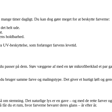
i mange timer dagligt. Du kan dog gøre meget for at beskytte farverne:
 det helt ude.
t.
gens holdbarhed.
a UV-beskyttelse, som forlænger farvens levetid.
s du passer på dem. Støv væggene af med en tør mikrofiberklud et par g
is du bruger samme farve og malingstype. Det giver et hurtigt løft og ge
m stemning. Det naturlige lys er en gave – og med de rette farver og mat
får du et rum, hvor farverne bevarer deres glans – år efter år.