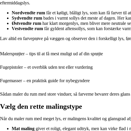
eftermiddagslys.
Nordvendte rum
får et køligt, blåligt lys, som kan få farver til
Sydvendte rum
bades i varmt sollys det meste af dagen. Her ka
Østvendte rum
har klart morgenlys, men bliver mere neutrale sen
Vestvendte rum
får gyldent aftensollys, som kan forstærke var
Lav altid en farveprøve på væggen og observer den i forskelligt lys, før
Malersprøjter – tips til at få mest muligt ud af din sprøjte
Fugepistoler – et overblik uden test eller vurdering
Fugemasser – en praktisk guide for nybegyndere
Sådan maler du rum med store vinduer, så farverne bevarer deres glans
Vælg den rette malingstype
Når du maler rum med meget lys, er malingens kvalitet og glansgrad a
Mat maling
giver et roligt, elegant udtryk, men kan virke flad i 