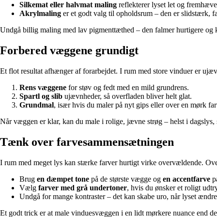
Silkemat eller halvmat maling
reflekterer lyset let og fremhæv
Akrylmaling
er et godt valg til opholdsrum – den er slidstærk, 
Undgå billig maling med lav pigmenttæthed – den falmer hurtigere og kr
Forbered væggene grundigt
Et flot resultat afhænger af forarbejdet. I rum med store vinduer er ujævn
Rens væggene
for støv og fedt med en mild grundrens.
Spartl og slib
ujævnheder, så overfladen bliver helt glat.
Grundmal
, især hvis du maler på nyt gips eller over en mørk 
Når væggen er klar, kan du male i rolige, jævne strøg – helst i dagslys,
Tænk over farvesammensætningen
I rum med meget lys kan stærke farver hurtigt virke overvældende. O
Brug
en dæmpet tone
på de største vægge og
en accentfarve
på
Vælg
farver med grå undertoner
, hvis du ønsker et roligt udtr
Undgå for mange kontraster – det kan skabe uro, når lyset ændrer
Et godt trick er at male vinduesvæggen i en lidt mørkere nuance end 