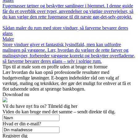
Maler
Fugemasser tætner og beskytter samlinger i hjemmet. I denne guide
får du et overblik over typer, anvendelser og vigtige overvejelser, så
du kan vælge den rette fugemasse til dit næste gør-det-selv-projekt.
Sådan maler du rum med store vinduer, så farverne bevarer deres
glans
Maler
Store vinduer giver et fantastisk lysindfald, men kan udfordre
malingen på væggene. Lær, hvordan du vælger de rette farver og
malingstyper, forbereder væggene korrekt og beskytter overfladerne,
så farverne bevarer deres glans – selv i solrige rum.
Tips til at male som en proffe uden at bruge en formue
Lær hvordan du kan opnå professionelle resultater med
budgetvenlige løsninger. E-bogen indeholder råd om valg af
værktøj, maling og teknikker, der gør det muligt for enhver at få et
flot udseende uden at sprænge bankbogen.
Download nu
Vil du have nyt fra os? Tilmeld dig her
Viden du kan bruge med det samme – sendt direkte til dig.
Hvad er din e-mail?
Registrer dig