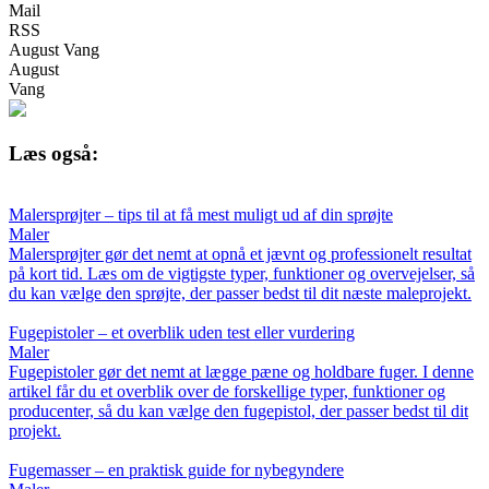
Mail
RSS
August Vang
August
Vang
Læs også:
Malersprøjter – tips til at få mest muligt ud af din sprøjte
Maler
Malersprøjter gør det nemt at opnå et jævnt og professionelt resultat
på kort tid. Læs om de vigtigste typer, funktioner og overvejelser, så
du kan vælge den sprøjte, der passer bedst til dit næste maleprojekt.
Fugepistoler – et overblik uden test eller vurdering
Maler
Fugepistoler gør det nemt at lægge pæne og holdbare fuger. I denne
artikel får du et overblik over de forskellige typer, funktioner og
producenter, så du kan vælge den fugepistol, der passer bedst til dit
projekt.
Fugemasser – en praktisk guide for nybegyndere