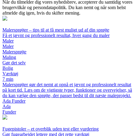
Når du tilmelder dig vores nyhedsbrev, accepterer du samtidig vores
brugervilkår og persondatapolitik. Du kan nemt og når som helst
afmelde dig igen, hvis du skifter mening.
Malersprøjter – tips til at få mest muligt ud af din sprøjte
Få et jævnt og professionelt resultat, hver gang du maler
Maler
Maler
Malersprøjte
Maling
Gør det selv
Bolig
Værktøj
7 min
Malersprøjter gør det nemt at opnå et jævnt og professionelt resultat
på kort tid. Læs om de vigtigste typer, funktioner og overvejelser, så
du kan vælge den sprøjte, der passer bedst til dit næste maleprojekt.
Ada Funder
Ada
Funder
Fugepistoler – et overblik uden test eller vurdering
Gør fugearbejdet lettere med det rette værktøj