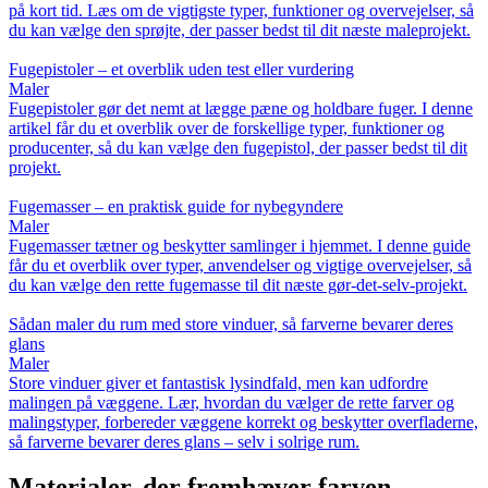
på kort tid. Læs om de vigtigste typer, funktioner og overvejelser, så
du kan vælge den sprøjte, der passer bedst til dit næste maleprojekt.
Fugepistoler – et overblik uden test eller vurdering
Maler
Fugepistoler gør det nemt at lægge pæne og holdbare fuger. I denne
artikel får du et overblik over de forskellige typer, funktioner og
producenter, så du kan vælge den fugepistol, der passer bedst til dit
projekt.
Fugemasser – en praktisk guide for nybegyndere
Maler
Fugemasser tætner og beskytter samlinger i hjemmet. I denne guide
får du et overblik over typer, anvendelser og vigtige overvejelser, så
du kan vælge den rette fugemasse til dit næste gør-det-selv-projekt.
Sådan maler du rum med store vinduer, så farverne bevarer deres
glans
Maler
Store vinduer giver et fantastisk lysindfald, men kan udfordre
malingen på væggene. Lær, hvordan du vælger de rette farver og
malingstyper, forbereder væggene korrekt og beskytter overfladerne,
så farverne bevarer deres glans – selv i solrige rum.
Materialer, der fremhæver farven