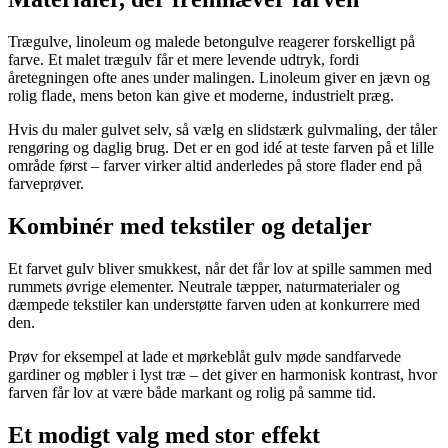
Trægulve, linoleum og malede betongulve reagerer forskelligt på
farve. Et malet trægulv får et mere levende udtryk, fordi
åretegningen ofte anes under malingen. Linoleum giver en jævn og
rolig flade, mens beton kan give et moderne, industrielt præg.
Hvis du maler gulvet selv, så vælg en slidstærk gulvmaling, der tåler
rengøring og daglig brug. Det er en god idé at teste farven på et lille
område først – farver virker altid anderledes på store flader end på
farveprøver.
Kombinér med tekstiler og detaljer
Et farvet gulv bliver smukkest, når det får lov at spille sammen med
rummets øvrige elementer. Neutrale tæpper, naturmaterialer og
dæmpede tekstiler kan understøtte farven uden at konkurrere med
den.
Prøv for eksempel at lade et mørkeblåt gulv møde sandfarvede
gardiner og møbler i lyst træ – det giver en harmonisk kontrast, hvor
farven får lov at være både markant og rolig på samme tid.
Et modigt valg med stor effekt