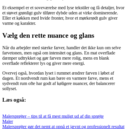
Et eksempel er et soveværelse med lyse tekstiler og få detaljer, hvor
et støvet grønligt gulv tilfører dybde uden at virke dominerende.
Eller et køkken med hvide fronter, hvor et mørkerødt gulv giver
varme og karakter.
Vælg den rette nuance og glans
Når du arbejder med stærke farver, handler det ikke kun om selve
farvetonen, men også om intensitet og glans. En mat overflade
dæmper udtrykket og gør farven mere rolig, mens en blank
overflade reflekterer lys og giver mere energi.
Overvej også, hvordan lyset i rummet ændrer farven i løbet af
dagen. Et nordvendt rum kan bære en varmere farve, mens et
sydvendt rum ofte har godt af køligere nuancer, der balancerer
sollyset.
Læs også:
Malersprøjter – tips til at få mest muligt ud af din sprøjte
Maler
Malersprøjter gør det nemt at opnå et jævnt og professionelt resultat