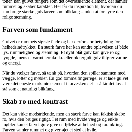
toner, kan gulvet fungere som det overraskende element, der samler
rummet og skaber karakter. Her får du inspiration til, hvordan du
kan bruge stærke gulvfarver som blikfang – uden at forstyrre den
rolige stemning.
Farven som fundament
Gulvet er rummets største flade og har derfor stor betydning for
helhedsindtrykket. En stærk farve her kan ændre oplevelsen af både
lys, rummelighed og stemning. Et dybt blåt gulv kan give ro og
tyngde, mens et varmt terrakotta- eller okkergult gulv tilfører varme
og energi.
Når du vælger farve, så tænk på, hvordan den spiller sammen med
vægge, lofter og møbler. En god tommelfingerregel er at lade gulvet
være det eneste markante element i farveskemaet – så får det lov at
stå som et naturligt blikfang.
Skab ro med kontrast
Det kan virke modstridende, men en stærk farve kan faktisk skabe
ro, hvis den bruges rigtigt. I et rum med hvide vægge og enkle
møbler kan et farvet gulv give en følelse af helhed og forankring.
Farven samler rummet og giver øjet et sted at hvile.