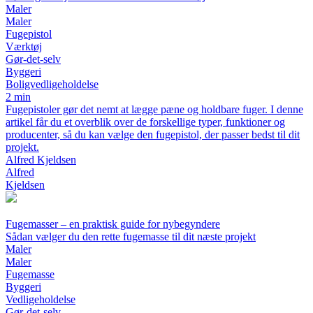
Maler
Maler
Fugepistol
Værktøj
Gør-det-selv
Byggeri
Boligvedligeholdelse
2 min
Fugepistoler gør det nemt at lægge pæne og holdbare fuger. I denne
artikel får du et overblik over de forskellige typer, funktioner og
producenter, så du kan vælge den fugepistol, der passer bedst til dit
projekt.
Alfred Kjeldsen
Alfred
Kjeldsen
Fugemasser – en praktisk guide for nybegyndere
Sådan vælger du den rette fugemasse til dit næste projekt
Maler
Maler
Fugemasse
Byggeri
Vedligeholdelse
Gør-det-selv