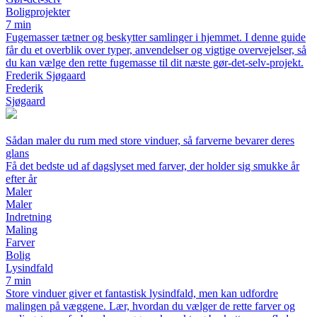
Boligprojekter
7 min
Fugemasser tætner og beskytter samlinger i hjemmet. I denne guide
får du et overblik over typer, anvendelser og vigtige overvejelser, så
du kan vælge den rette fugemasse til dit næste gør-det-selv-projekt.
Frederik Sjøgaard
Frederik
Sjøgaard
Sådan maler du rum med store vinduer, så farverne bevarer deres
glans
Få det bedste ud af dagslyset med farver, der holder sig smukke år
efter år
Maler
Maler
Indretning
Maling
Farver
Bolig
Lysindfald
7 min
Store vinduer giver et fantastisk lysindfald, men kan udfordre
malingen på væggene. Lær, hvordan du vælger de rette farver og