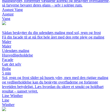
malingstyper, forbereder væggene korrekt og beskytter overfladerne,
så farverne bevarer deres glans – selv i solrige rum.
August Vang
August
Vang
Sådan beskytter du din udendørs maling mod sol, regn og frost
Få din facade til at stå flot hele året med den rette pleje og maling
Maler
Maler
Udendørs maling
Husvedligeholdelse
Facade
Gør det selv
Bolig
5 min
Sol, regn og frost slider på husets ydre, men med den rigtige maling
og vedligeholdelse kan du beskytte overfladerne og forlænge
levetiden betydeligt. Læs hvordan du sikrer et smukt og holdbart
resultat – uanset vejret.
Line Winther
Line
Winther