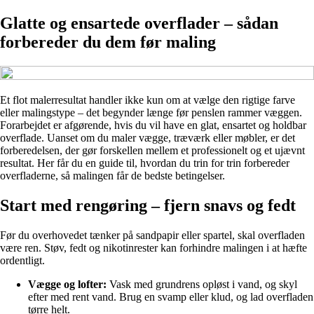
Glatte og ensartede overflader – sådan
forbereder du dem før maling
Et flot malerresultat handler ikke kun om at vælge den rigtige farve
eller malingstype – det begynder længe før penslen rammer væggen.
Forarbejdet er afgørende, hvis du vil have en glat, ensartet og holdbar
overflade. Uanset om du maler vægge, træværk eller møbler, er det
forberedelsen, der gør forskellen mellem et professionelt og et ujævnt
resultat. Her får du en guide til, hvordan du trin for trin forbereder
overfladerne, så malingen får de bedste betingelser.
Start med rengøring – fjern snavs og fedt
Før du overhovedet tænker på sandpapir eller spartel, skal overfladen
være ren. Støv, fedt og nikotinrester kan forhindre malingen i at hæfte
ordentligt.
Vægge og lofter:
Vask med grundrens opløst i vand, og skyl
efter med rent vand. Brug en svamp eller klud, og lad overfladen
tørre helt.