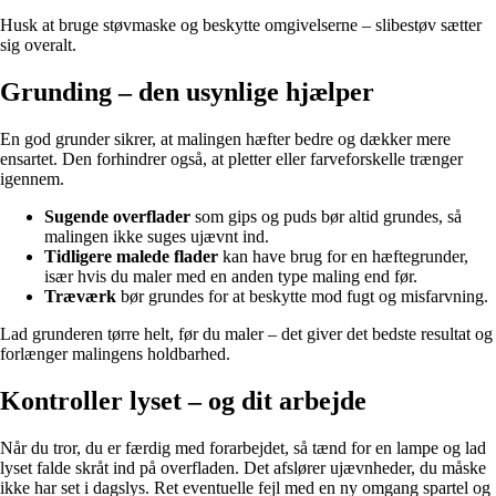
Husk at bruge støvmaske og beskytte omgivelserne – slibestøv sætter
sig overalt.
Grunding – den usynlige hjælper
En god grunder sikrer, at malingen hæfter bedre og dækker mere
ensartet. Den forhindrer også, at pletter eller farveforskelle trænger
igennem.
Sugende overflader
som gips og puds bør altid grundes, så
malingen ikke suges ujævnt ind.
Tidligere malede flader
kan have brug for en hæftegrunder,
især hvis du maler med en anden type maling end før.
Træværk
bør grundes for at beskytte mod fugt og misfarvning.
Lad grunderen tørre helt, før du maler – det giver det bedste resultat og
forlænger malingens holdbarhed.
Kontroller lyset – og dit arbejde
Når du tror, du er færdig med forarbejdet, så tænd for en lampe og lad
lyset falde skråt ind på overfladen. Det afslører ujævnheder, du måske
ikke har set i dagslys. Ret eventuelle fejl med en ny omgang spartel og