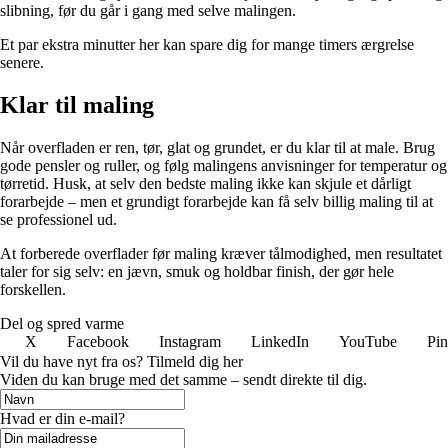
slibning, før du går i gang med selve malingen.
Et par ekstra minutter her kan spare dig for mange timers ærgrelse
senere.
Klar til maling
Når overfladen er ren, tør, glat og grundet, er du klar til at male. Brug
gode pensler og ruller, og følg malingens anvisninger for temperatur og
tørretid. Husk, at selv den bedste maling ikke kan skjule et dårligt
forarbejde – men et grundigt forarbejde kan få selv billig maling til at
se professionel ud.
At forberede overflader før maling kræver tålmodighed, men resultatet
taler for sig selv: en jævn, smuk og holdbar finish, der gør hele
forskellen.
Del og spred varme
X
Facebook
Instagram
LinkedIn
YouTube
Pin
Vil du have nyt fra os? Tilmeld dig her
Viden du kan bruge med det samme – sendt direkte til dig.
Hvad er din e-mail?