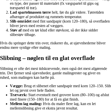
en type, der passer til materialet (fx vægspartel til gips og
træspartel til træ).
Lad spartelmassen tørre
helt, før du går videre. Tørretiden
afhænger af produktet og rummets temperatur.
Slib området
med fint sandpapir (korn 120–180), så overfladen
bliver jævn med resten af væggen.
Støv af
med en tør klud eller støvkost, så der ikke sidder
slibestøv tilbage.
Hvis du springer dette trin over, risikerer du, at ujævnhederne bliver
endnu mere synlige efter maling.
Slibning – nøglen til en glat overflade
Slibning er ofte det mest tidskrævende, men også det mest afgørende
trin. Det fjerner små ujævnheder, gamle malingrester og giver en
ruhed, som malingen kan hæfte på.
Vægge:
Brug et slibenet eller sandpapir med korn 120–150. Slib
let og jævnt over hele fladen.
Træværk:
Start eventuelt med grovere korn (80–100) og afslut
med finere (150–180) for at få en glat finish.
Mellem lag maling:
Hvis du maler flere lag, kan en let
mellemslibning give et ekstra jævnt resultat.